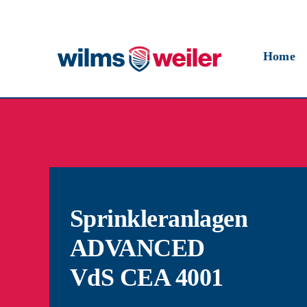
Skip
to
content
Home
Sprinkleranlagen
ADVANCED
VdS CEA 4001